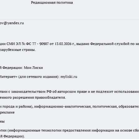
Редакционная политика
sov@yandex.ru
ции СМИ ЭЛ № ФС 77 - 90907 от 13.02.2026 г., выдано Федеральной службой по
 зарубежные страны.
ой Федерации: Мои Лиски
ернет» (для сетевого издания): myliski.ru
твии с законодательством РФ об авторском праве и не подлежит использовани
менного разрешения правообладателя.
города и района), информационно-аналитическая, политическая, образователь
 рекламе
аны
ии (информационные технологии предоставления информации на основе сбора
ой Федерации).