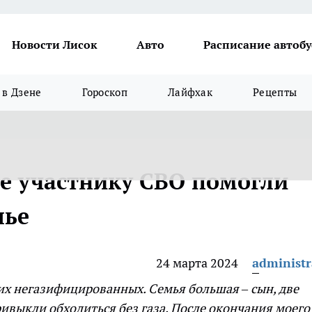
Новости Лисок
Авто
Расписание автобу
в Дзене
Гороскоп
Лайфхак
Рецепты
е участнику СВО помогли
лье
24 марта 2024
administr
их негазифицированных. Семья большая – сын, две
ривыкли обходиться без газа. После окончания моего