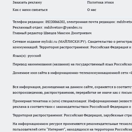
Заказать рекламу
Политика этики
Как с нами связаться
О нас
Телефон редакции: 89220866202, электронная почта редакции: mdshvet
Рекламный отдел: mdshvetsov@yandex.ru
Главный редактор Швецов Максим Дмитриевич
Сетевое издание myliski.ru (МАЙЛИСКИ.РУ). Свидетельство о регистра
коммуникаций. Территория распространения: Российская Федерация и
Язык(и): русский
Перевод наименования (названия) на государственный язык Российск
Доменное имя сайта в информационно-телекоммуникационной сети «Инт
Вся информация, размещенная на данном сайте, охраняется в соответс
воспроизведению, распространению, переработке не иначе как с пись
Примерная тематика и (или) специализация: Информационная (новости 
реклама в соответствии с законодательством Российской Федерации о
Территория распространения: Российская Федерация, зарубежные стр
На информационном ресурсе применяются рекомендательные технолог
пользователей сети "Интернет", находящихся на территории Российск