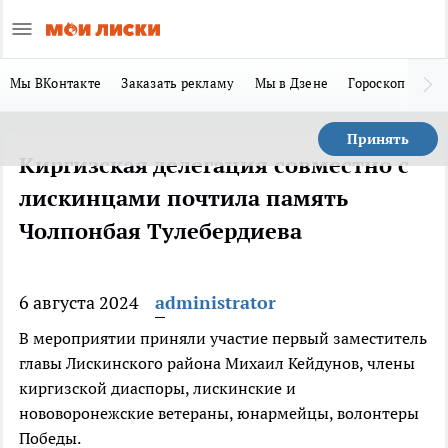
Мы ВКонтакте
Заказать рекламу
Мы в Дзене
Гороскоп
Ла
Принять
Киргизская делегация совместно с
лискинцами почтила память
Чолпонбая Тулебердиева
6 августа 2024
administrator
В мероприятии приняли участие первый заместитель
главы Лискинского района Михаил Кейдунов, члены
киргизской диаспоры, лискинские и
нововоронежские ветераны, юнармейцы, волонтеры
Победы.