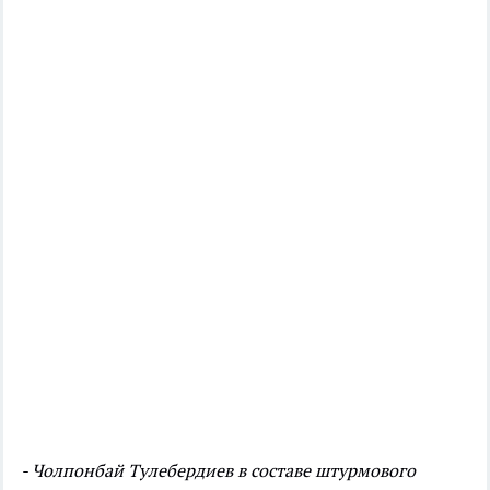
- Чолпонбай Тулебердиев в составе штурмового