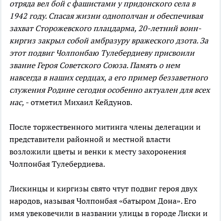
отряда вел бой с фашистами у придонского села в
1942 году. Спасая жизни однополчан и обеспечивая
захват Сторожевского плацдарма, 20-летний воин-
киргиз закрыл собой амбразуру вражеского дзота. За
этот подвиг Чолпонбаю Тулебердиеву присвоили
звание Героя Советского Союза. Память о нем
навсегда в наших сердцах, а его пример беззаветного
служения Родине сегодня особенно актуален для всех
нас,
- отметил Михаил Кейдунов.
После торжественного митинга члены делегации и
представители районной и местной власти
возложили цветы и венки к месту захоронения
Чолпонбая Тулебердиева.
Лискинцы и киргизы свято чтут подвиг героя двух
народов, называя Чолпонбая «батыром Дона». Его
имя увековечили в названии улицы в городе Лиски и