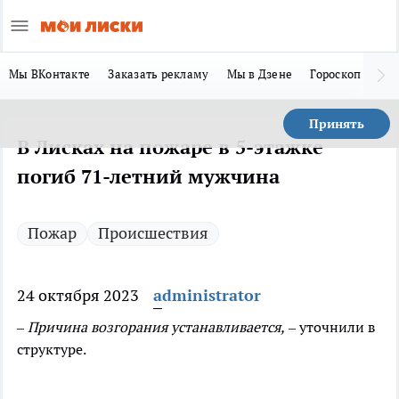
Мы ВКонтакте
Заказать рекламу
Мы в Дзене
Гороскоп
Ла
Принять
В Лисках на пожаре в 5-этажке
погиб 71-летний мужчина
Пожар
Происшествия
24 октября 2023
administrator
– Причина возгорания устанавливается,
– уточнили в
структуре.