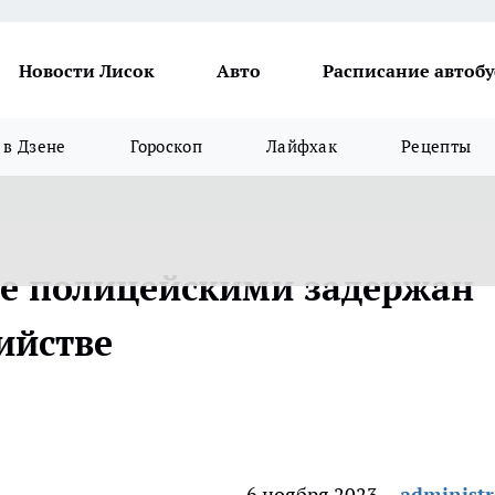
Новости Лисок
Авто
Расписание автобу
в Дзене
Гороскоп
Лайфхак
Рецепты
не полицейскими задержан
ийстве
6 ноября 2023
administr