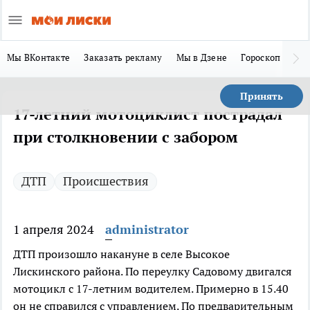
Мы ВКонтакте
Заказать рекламу
Мы в Дзене
Гороскоп
Ла
Принять
17-летний мотоциклист пострадал
при столкновении с забором
ДТП
Происшествия
1 апреля 2024
administrator
ДТП произошло накануне в селе Высокое
Лискинского района. По переулку Садовому двигался
мотоцикл с 17-летним водителем. Примерно в 15.40
он не справился с управлением. По предварительным