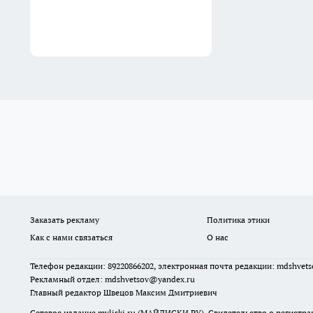
Заказать рекламу
Политика этики
Как с нами связаться
О нас
Телефон редакции: 89220866202, электронная почта редакции: mdshvet
Рекламный отдел: mdshvetsov@yandex.ru
Главный редактор Швецов Максим Дмитриевич
Сетевое издание myliski.ru (МАЙЛИСКИ.РУ). Свидетельство о регистра