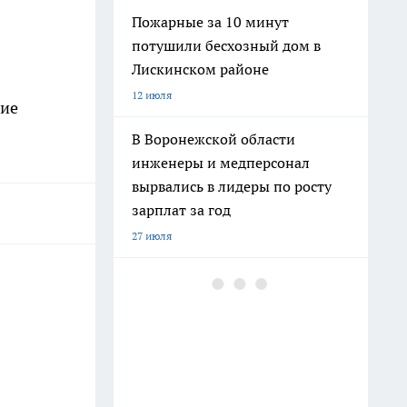
Пожарные за 10 минут
потушили бесхозный дом в
Лискинском районе
12 июля
ние
В Воронежской области
инженеры и медперсонал
вырвались в лидеры по росту
зарплат за год
27 июля
В Воронежской области мэрия
увольняет каждого десятого
чиновника и ликвидирует
кресло одного из замов
15 июля