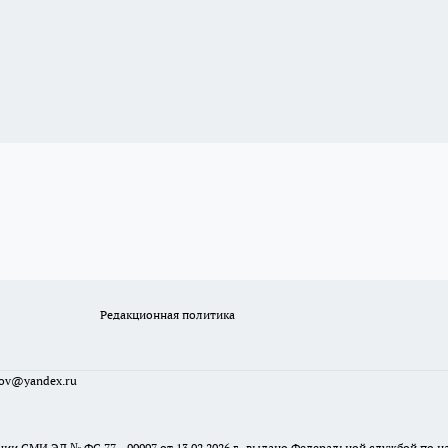
Редакционная политика
sov@yandex.ru
ции СМИ ЭЛ № ФС 77 - 90907 от 13.02.2026 г., выдано Федеральной службой по