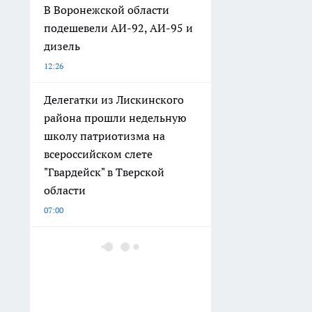
В Воронежской области
подешевели АИ-92, АИ-95 и
дизель
12:26
Делегатки из Лискинского
района прошли недельную
школу патриотизма на
всероссийском слете
"Гвардейск" в Тверской
области
07:00
В Воронежской области
опровергли рассылку о
якобы надвигающейся
эпидемии холеры