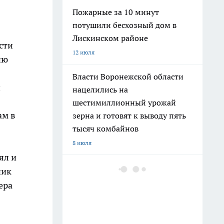
Пожарные за 10 минут
потушили бесхозный дом в
Лискинском районе
сти
12 июля
ию
Власти Воронежской области
й
нацелились на
шестимиллионный урожай
ам в
зерна и готовят к выводу пять
тысяч комбайнов
8 июля
ял и
В Воронежской области
ник
инженеры и медперсонал
ера
вырвались в лидеры по росту
зарплат за год
27 июля