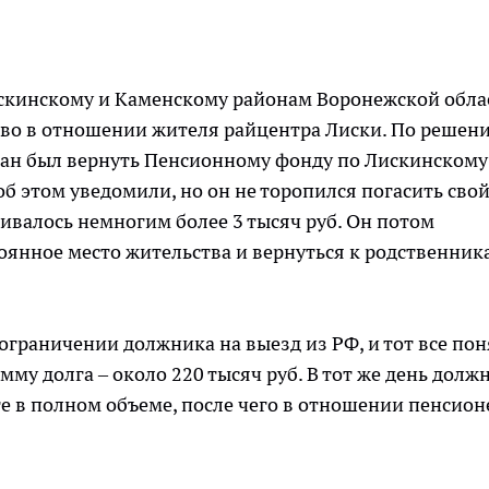
искинскому и Каменскому районам Воронежской обла
во в отношении жителя райцентра Лиски. По решен
язан был вернуть Пенсионному фонду по Лискинскому
об этом уведомили, но он не торопился погасить сво
живалось немногим более 3 тысяч руб. Он потом
оянное место жительства и вернуться к родственник
ограничении должника на выезд из РФ, и тот все пон
мму долга – около 220 тысяч руб. В тот же день долж
е в полном объеме, после чего в отношении пенсион