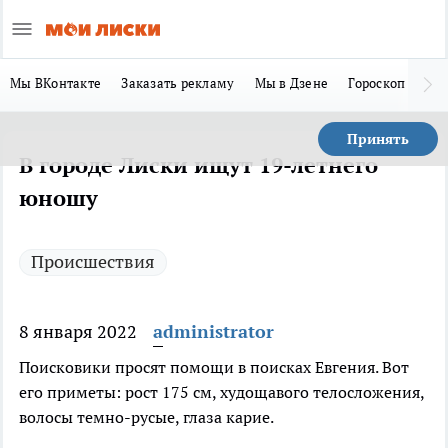
Мы ВКонтакте
Заказать рекламу
Мы в Дзене
Гороскоп
Ла
Принять
В городе Лиски ищут 19-летнего
юношу
Происшествия
8 января 2022
administrator
Поисковики просят помощи в поисках Евгения. Вот
его приметы: рост 175 см, худощавого телосложения,
волосы темно-русые, глаза карие.