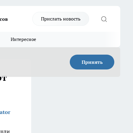
Прислать новость
сов
Интересное
Принять
ют
ator
ашли