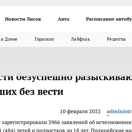
Новости Лисок
Авто
Расписание автобу
в Дзене
Гороскоп
Лайфхак
Рецепты
сти безуспешно разыскива
ших без вести
10 февраля 2022
administr
 зарегистрировали 3966 заявлений об исчезновении
61 (484) детей и подростков до 18 лет. Полицейские н