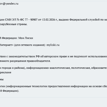
sov@yandex.ru
ции СМИ ЭЛ № ФС 77 - 90907 от 13.02.2026 г., выдано Федеральной службой по
 зарубежные страны.
ой Федерации: Мои Лиски
ернет» (для сетевого издания): myliski.ru
твии с законодательством РФ об авторском праве и не подлежит использовани
менного разрешения правообладателя.
города и района), информационно-аналитическая, политическая, образователь
 рекламе
аны
ии (информационные технологии предоставления информации на основе сбора
ой Федерации).