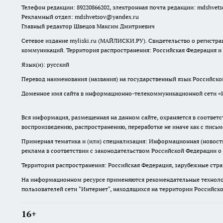
Телефон редакции: 89220866202, электронная почта редакции: mdshvet
Рекламный отдел: mdshvetsov@yandex.ru
Главный редактор Швецов Максим Дмитриевич
Сетевое издание myliski.ru (МАЙЛИСКИ.РУ). Свидетельство о регистра
коммуникаций. Территория распространения: Российская Федерация и
Язык(и): русский
Перевод наименования (названия) на государственный язык Российск
Доменное имя сайта в информационно-телекоммуникационной сети «Инт
Вся информация, размещенная на данном сайте, охраняется в соответс
воспроизведению, распространению, переработке не иначе как с пись
Примерная тематика и (или) специализация: Информационная (новости 
реклама в соответствии с законодательством Российской Федерации о
Территория распространения: Российская Федерация, зарубежные стр
На информационном ресурсе применяются рекомендательные технолог
пользователей сети "Интернет", находящихся на территории Российск
16+