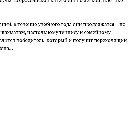
судья всероссийской категории по легкой атлетике
ний. В течение учебного года они продолжатся – по
 шахматам, настольному теннису и семейному
елится победитель, который и получит переходящий
ена».