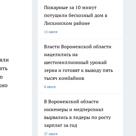
Пожарные за 10 минут
потушили бесхозный дом в
Лискинском районе
12 июля
Власти Воронежской области
нацелились на
няли
шестимиллионный урожай
ать
зерна и готовят к выводу пять
о
тысяч комбайнов
жно
8 июля
В Воронежской области
инженеры и медперсонал
вырвались в лидеры по росту
зарплат за год
27 июля