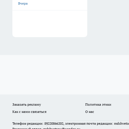
Вчера
Заказать рекламу
Политика этики
Как с нами связаться
О нас
Телефон редакции: 89220866202, электронная почта редакции: mdshvet
Рекламный отдел: mdshvetsov@yandex.ru