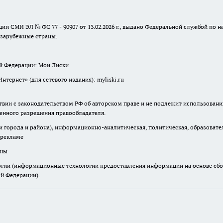
ции СМИ ЭЛ № ФС 77 - 90907 от 13.02.2026 г., выдано Федеральной службой по
 зарубежные страны.
ой Федерации: Мои Лиски
ернет» (для сетевого издания): myliski.ru
твии с законодательством РФ об авторском праве и не подлежит использовани
менного разрешения правообладателя.
города и района), информационно-аналитическая, политическая, образователь
 рекламе
аны
ии (информационные технологии предоставления информации на основе сбора
ой Федерации).