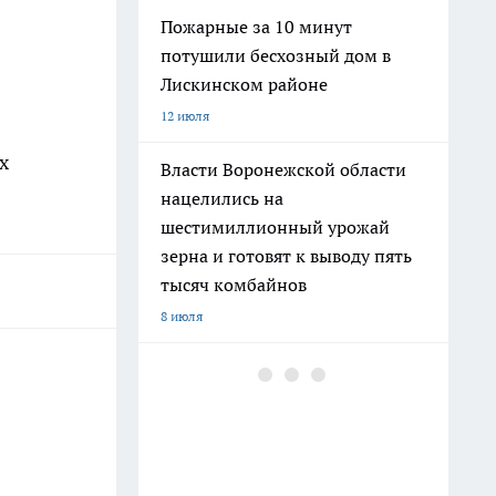
Пожарные за 10 минут
потушили бесхозный дом в
Лискинском районе
12 июля
х
Власти Воронежской области
нацелились на
шестимиллионный урожай
зерна и готовят к выводу пять
тысяч комбайнов
8 июля
В Воронежской области
инженеры и медперсонал
вырвались в лидеры по росту
зарплат за год
27 июля