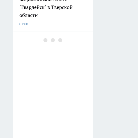
"Гвардейск" в Тверской
области
07:00
В Воронежской области
опровергли рассылку о
якобы надвигающейся
эпидемии холеры
06:00
Погода в Воронежской
области 6 августа ожидается
слабый ветер и аномальная
жара до +36 градусов
03:00