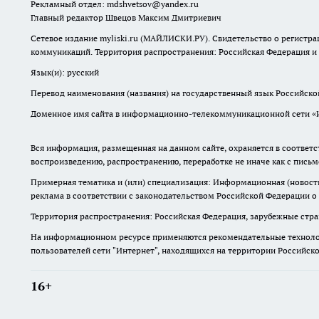
Рекламный отдел: mdshvetsov@yandex.ru
Главный редактор Швецов Максим Дмитриевич
Сетевое издание myliski.ru (МАЙЛИСКИ.РУ). Свидетельство о регистра
коммуникаций. Территория распространения: Российская Федерация и
Язык(и): русский
Перевод наименования (названия) на государственный язык Российск
Доменное имя сайта в информационно-телекоммуникационной сети «Инт
Вся информация, размещенная на данном сайте, охраняется в соответс
воспроизведению, распространению, переработке не иначе как с пись
Примерная тематика и (или) специализация: Информационная (новости 
реклама в соответствии с законодательством Российской Федерации о
Территория распространения: Российская Федерация, зарубежные стр
На информационном ресурсе применяются рекомендательные технолог
пользователей сети "Интернет", находящихся на территории Российск
16+