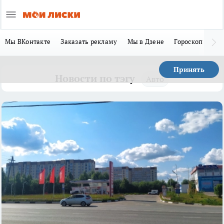
Мы ВКонтакте
Заказать рекламу
Мы в Дзене
Гороскоп
Ла
Принять
Новости по тэгу
Авто