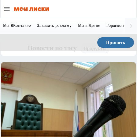
Мы ВКонтакте
Заказать рекламу
Мы в Дзене
Гороскоп
Ла
Принять
Новости по тэгу
Продукты