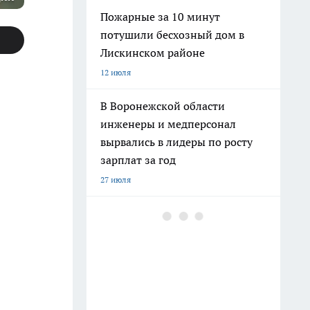
Пожарные за 10 минут
потушили бесхозный дом в
Лискинском районе
12 июля
В Воронежской области
инженеры и медперсонал
вырвались в лидеры по росту
зарплат за год
27 июля
В Воронежской области мэрия
увольняет каждого десятого
чиновника и ликвидирует
кресло одного из замов
15 июля