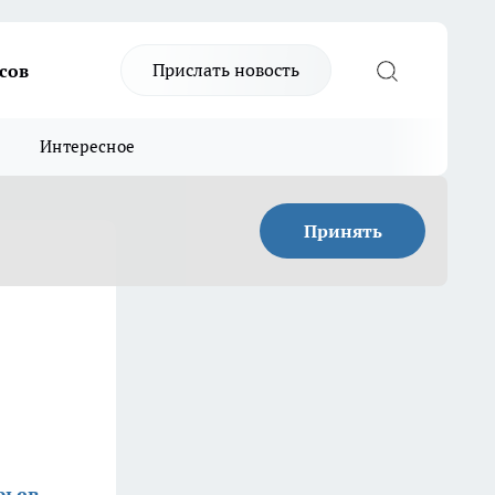
Прислать новость
сов
Интересное
Принять
фьев