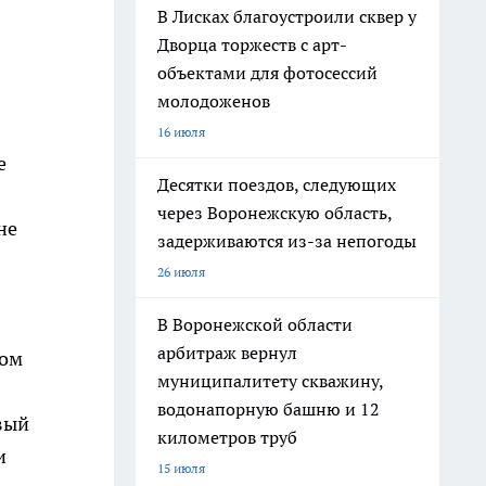
В Лисках благоустроили сквер у
Дворца торжеств с арт-
объектами для фотосессий
молодоженов
16 июля
е
Десятки поездов, следующих
через Воронежскую область,
не
задерживаются из-за непогоды
26 июля
В Воронежской области
арбитраж вернул
ном
муниципалитету скважину,
водонапорную башню и 12
вый
километров труб
и
15 июля