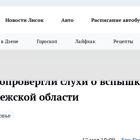
Новости Лисок
Авто
Расписание автобу
в Дзене
Гороскоп
Лайфхак
Рецепты
 опровергли слухи о вспышк
нежской области
овье
17 мая 19:00
Ева Гу