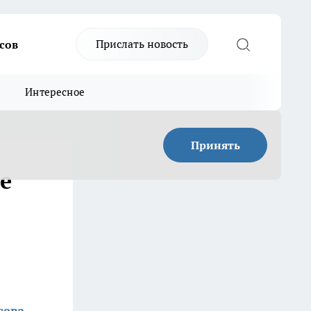
Прислать новость
сов
Интересное
Принять
е
сева