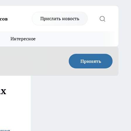
Прислать новость
сов
Интересное
Принять
ах
ская