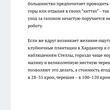
большинство предпочитает проводить у
горы или отдыхая в своих "хиттах" – та
уход за газоном зачастую поручается н
роботу.
Если же вдруг возникает желание ощут
клубничные плантации в Хардангер и с
наблюдениям Стеллы, гораздо чаще но
малину и великолепную местную череш
позволяют это делать, а стоимость яго
в 28–35 крон, черешня – в 100–120 крон