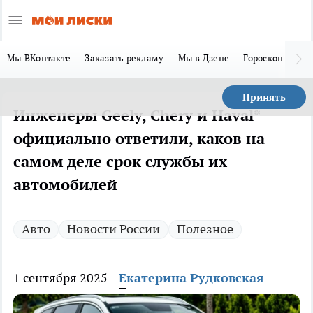
Мы ВКонтакте
Заказать рекламу
Мы в Дзене
Гороскоп
Ла
Принять
Инженеры Geely, Chery и Haval*
официально ответили, каков на
самом деле срок службы их
автомобилей
Авто
Новости России
Полезное
1 сентября 2025
Екатерина Рудковская