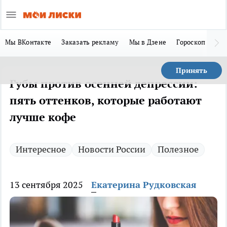
Мы ВКонтакте
Заказать рекламу
Мы в Дзене
Гороскоп
Ла
Принять
Губы против осенней депрессии:
пять оттенков, которые работают
лучше кофе
Интересное
Новости России
Полезное
13 сентября 2025
Екатерина Рудковская