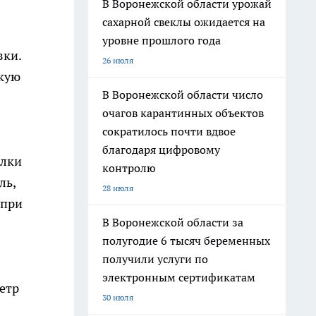
В Воронежской области урожай
сахарной свеклы ожидается на
уровне прошлого года
зки.
26 июля
акую
В Воронежской области число
очагов карантинных объектов
сократилось почти вдвое
благодаря цифровому
елки
контролю
ль,
28 июля
 при
В Воронежской области за
полугодие 6 тысяч беременных
получили услуги по
электронным сертификатам
метр
30 июля