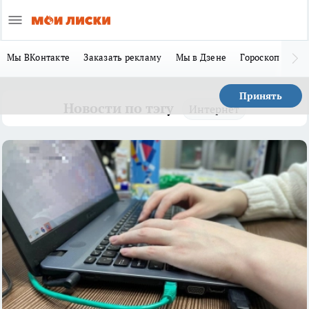
Мы ВКонтакте
Заказать рекламу
Мы в Дзене
Гороскоп
Ла
Принять
Новости по тэгу
Интернет