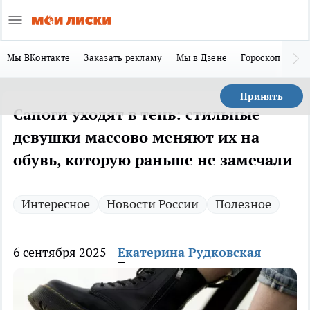
Мы ВКонтакте
Заказать рекламу
Мы в Дзене
Гороскоп
Ла
Принять
Сапоги уходят в тень: стильные
девушки массово меняют их на
обувь, которую раньше не замечали
Интересное
Новости России
Полезное
6 сентября 2025
Екатерина Рудковская