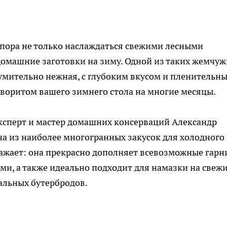
 пора не только наслаждаться свежими лесными
домашние заготовки на зиму. Одной из таких жемчу
умительно нежная, с глубоким вкусом и пленительн
аворитом вашего зимнего стола на многие месяцы.
ксперт и мастер домашних консерваций Александр
дна из наиболее многогранных закусок для холодного
ражает: она прекрасно дополняет всевозможные гарн
и, а также идеально подходит для намазки на свеж
нальных бутербродов.