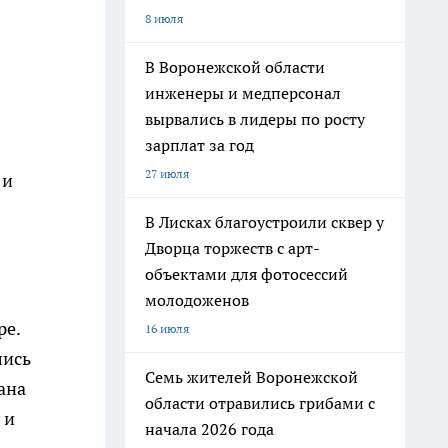
8 июля
В Воронежской области
инженеры и медперсонал
вырвались в лидеры по росту
зарплат за год
27 июля
 и
В Лисках благоустроили сквер у
Дворца торжеств с арт-
объектами для фотосессий
молодоженов
ре.
16 июля
лись
Семь жителей Воронежской
ана
области отравились грибами с
 и
начала 2026 года