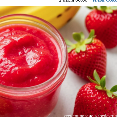
сгенерировано в shedevrum