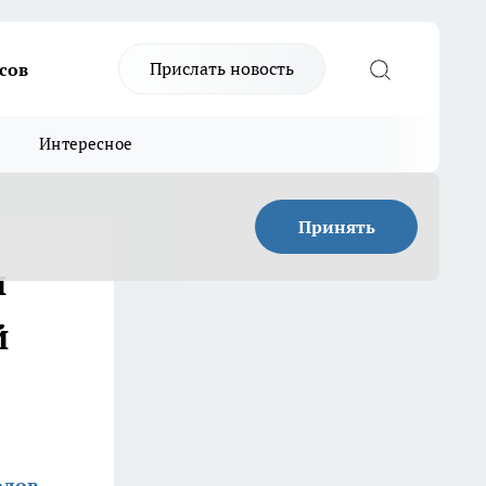
Прислать новость
сов
Интересное
Принять
и
й
олов