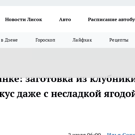
Новости Лисок
Авто
Расписание автобу
в Дзене
Гороскоп
Лайфхак
Рецепты
анке: заготовка из клубник
кус даже с несладкой ягодо
2 июля 06:00
Илья Сок