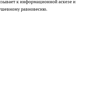
изывает к информационной аскезе и
ушевному равновесию.