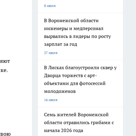
8 июля
В Воронежской области
инженеры и медперсонал
вырвались в лидеры по росту
зарплат за год
27 июля
ряют
В Лисках благоустроили сквер у
ке.
Дворца торжеств с арт-
объектами для фотосессий
молодоженов
16 июля
Семь жителей Воронежской
области отравились грибами с
начала 2026 года
свою