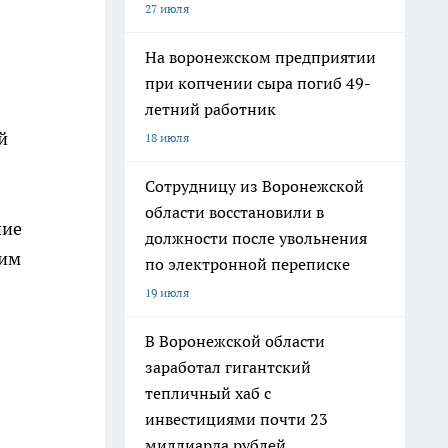
27 июля
На воронежском предприятии
при копчении сыра погиб 49-
летний работник
й
18 июля
Сотрудницу из Воронежской
области восстановили в
ние
должности после увольнения
шим
по электронной переписке
19 июля
В Воронежской области
заработал гигантский
тепличный хаб с
инвестициями почти 23
миллиарда рублей