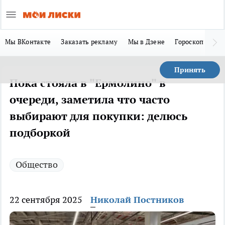
Мы ВКонтакте
Заказать рекламу
Мы в Дзене
Гороскоп
Ла
Принять
Пока стояла в "Ермолино" в
очереди, заметила что часто
выбирают для покупки: делюсь
подборкой
Общество
22 сентября 2025
Николай Постников