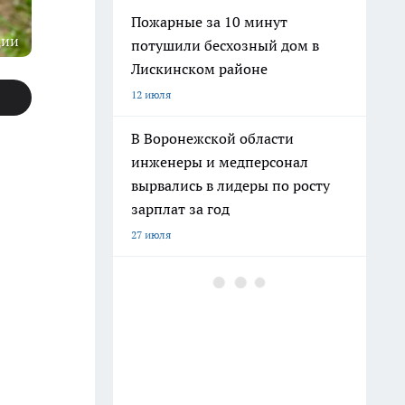
Пожарные за 10 минут
ции
потушили бесхозный дом в
Лискинском районе
12 июля
В Воронежской области
инженеры и медперсонал
вырвались в лидеры по росту
зарплат за год
27 июля
В Воронежской области мэрия
увольняет каждого десятого
чиновника и ликвидирует
кресло одного из замов
15 июля