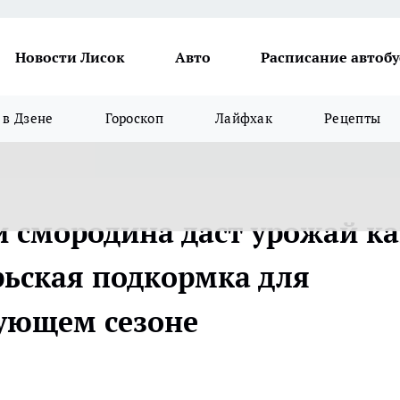
Новости Лисок
Авто
Расписание автобу
в Дзене
Гороскоп
Лайфхак
Рецепты
и смородина даст урожай к
рьская подкормка для
дующем сезоне