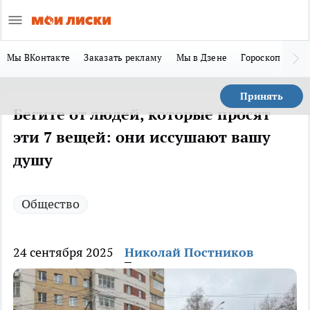
Мы ВКонтакте
Заказать рекламу
Мы в Дзене
Гороскоп
Ла
Принять
Бегите от людей, которые просят
эти 7 вещей: они иссушают вашу
душу
Общество
24 сентября 2025
Николай Постников